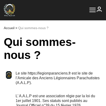
Accueil
>
Qui sommes-nous ?
Qui sommes-
nous ?
Le site
https://legionparanciens.fr
est le site de
l’Amicale des Anciens Légionnaires Parachutistes
(A.A.L.P).
L’ A.A.L.P est une association régie par la loi du
1er juillet 1901. Ses statuts sont publiés au
Journal Officiel n°39 du 15 février 1976.