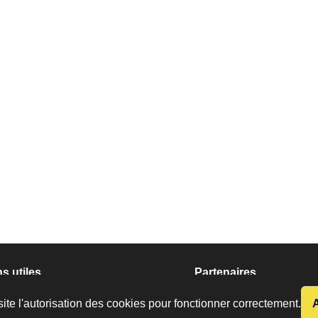
s utiles
Partenaires
tions légales
Cookies
FSALE
F
ite l'autorisation des cookies pour fonctionner correctement.
nées
Plan du site
Légion étrangère
Lé