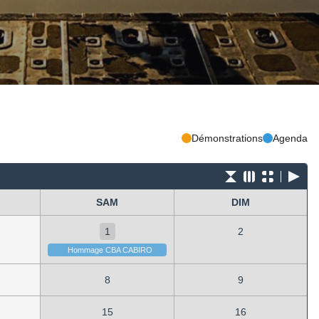
Démonstrations
Agenda
SAM
DIM
1
2
Hommage CBA CABIRO
8
9
15
16