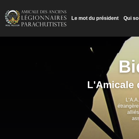
Le mot du président
Qui s
Bi
L'Amicale 
L‘A.A.
étrangère
allié
ass