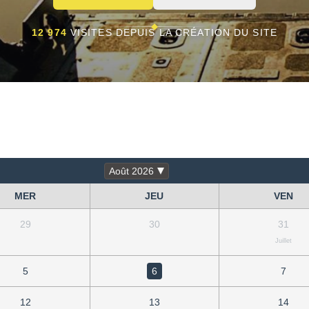
12 974
VISITES DEPUIS LA CRÉATION DU SITE
Août 2026
MER
JEU
VEN
29
30
31
Juillet
5
6
7
12
13
14