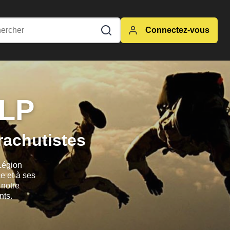
Connectez-vous
ALP
rachutistes
 Légion
e et à ses
 notre
nts.