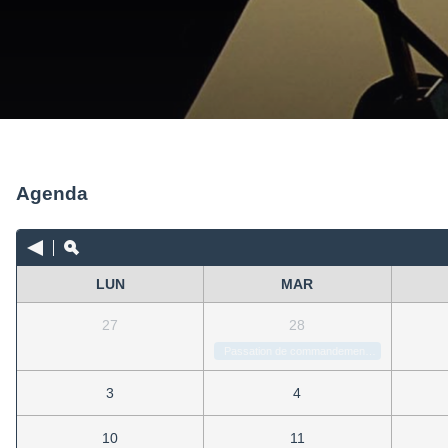
Agenda
LUN
MAR
27
28
Passation de commandement COMLE
3
4
10
11