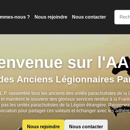
ommes-nous ?
Nous rejoindre
Nous contacter
envenue sur l'A
des Anciens Légionnaires Pa
L.P. rassemble tous les anciens des unités parachutistes de la
 et maintient le souvenir des glorieux services rendus à la Franc
s pas les unités parachutistes de la Légion étrangère. Rejoignez
ociation pour partager ces valeurs et échanger avec les adhére
Nous rejoindre
Nous contacter