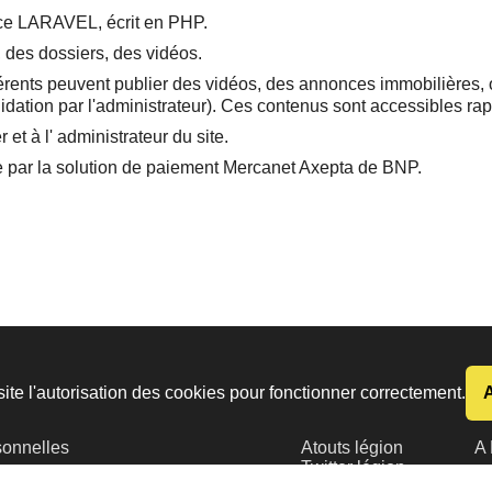
rce LARAVEL, écrit en PHP.
, des dossiers, des vidéos.
adhérents peuvent publier des vidéos, des annonces immobilières,
alidation par l'administrateur). Ces contenus sont accessibles r
 et à l' administrateur du site.
ge par la solution de paiement Mercanet Axepta de BNP.
s utiles
Partenaires
ite l'autorisation des cookies pour fonctionner correctement.
tions légales
Cookies
FSALE
F
nées
Plan du site
Légion étrangère
Lé
sonnelles
Atouts légion
A 
Twitter légion
étrangère